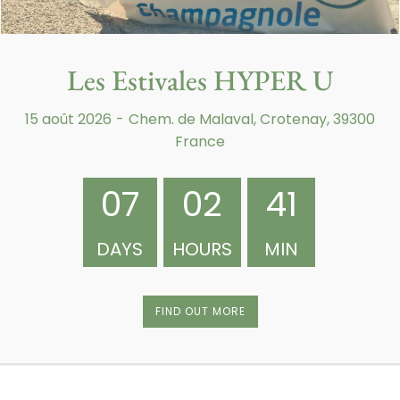
Les Estivales HYPER U
15 août 2026
-
Chem. de Malaval, Crotenay, 39300
France
07
02
40
e ont été récompensés par un magnum de
ées LUPULUS :
Mouss 51 Pts et Gino 51 Pts
DAYS
HOURS
MIN
ers :
Bernard 46 Pts, Stéphane 41 pts et
terminés 1° avec
60 pts
FIND OUT MORE
 ont été aussi récompensés par un magnum de
ées LUPULUS :
Gino 71 Pts et Valentine 67 Pts
ts)