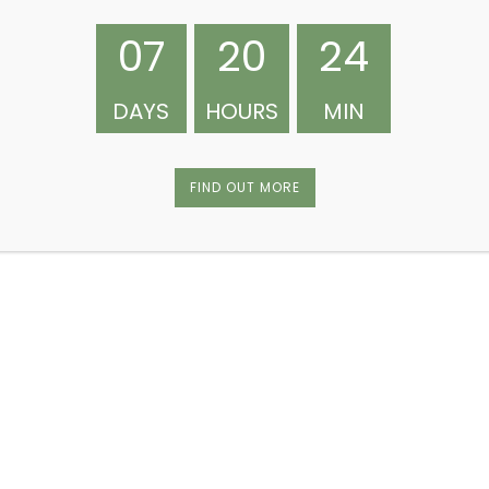
ite.
07
20
24
DAYS
HOURS
MIN
FIND OUT MORE
ommentaire.