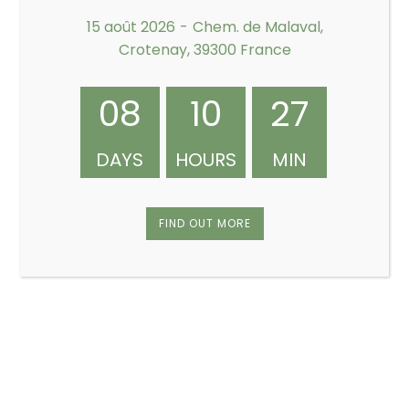
EVENEMENT A VENIR
15 août 2026
-
Chem. de Malaval,
Info éclair !
Crotenay, 39300 France
NATURE
08
10
27
News
Non classé
DAYS
HOURS
MIN
résultat du weekend
SGFC
FIND OUT MORE
Calendrier événementiel
15 août 2026
-
16 août 2026
AOÛT
15
Les Estivales HYPER U
22 août 2026
-
23 août 2026
AOÛT
22
Les Estivales HYPER U