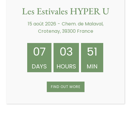
Crotenay
,
39300
France
+ Google Map
Les Estivales HYPER U
Championnat du club
15 août 2026
-
Chem. de Malaval,
Crotenay, 39300 France
07
03
51
DAYS
HOURS
MIN
FIND OUT MORE