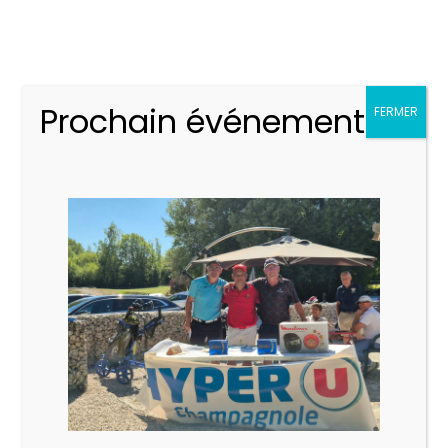
Prochain événement
FERMER
LIEU
Golf Des 4 Saisons
Chem. de Malaval,
Crotenay
,
39300
France
+ Google Map