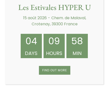
Les Estivales HYPER U
Championnat du
Assemblée
Club sur 2 jours
générale
15 août 2026
-
Chem. de Malaval,
Crotenay, 39300 France
04
09
58
DAYS
HOURS
MIN
FIND OUT MORE