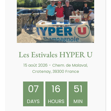
Les Estivales HYPER U
LIEU
15 août 2026
-
Chem. de Malaval,
Golf Des 4 Saisons
Crotenay, 39300 France
Chem. de Malaval,
Crotenay
,
39300
France
+ Google Map
07
16
51
Compétition
Compétition
DAYS
HOURS
MIN
LIONS CLUB
CARRELAGE REBOUTE