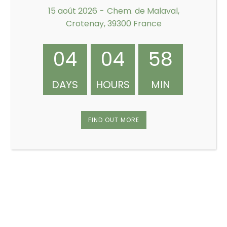
15 août 2026
-
Chem. de Malaval,
Crotenay, 39300 France
Les commentaires sont fermés.
04
04
58
DAYS
HOURS
MIN
RECHERCHE
FIND OUT MORE
Catégories
Compétitions
équipe première
EVENEMENT A VENIR